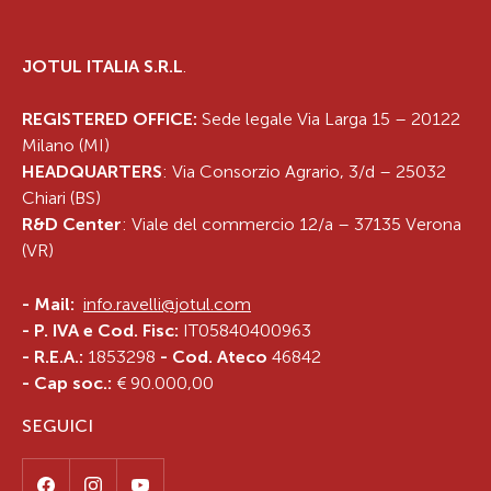
JOTUL ITALIA S.R.L
.
REGISTERED OFFICE:
Sede legale Via Larga 15 – 20122
Milano (MI)
HEADQUARTERS
: Via Consorzio Agrario, 3/d – 25032
Chiari (BS)
R&D Center
: Viale del commercio 12/a – 37135 Verona
(VR)
-
Mail:
info.ravelli@jotul.com
- P. IVA e Cod. Fisc:
IT05840400963
- R.E.A.:
1853298
- Cod. Ateco
46842
- Cap soc.:
€ 90.000,00
SEGUICI