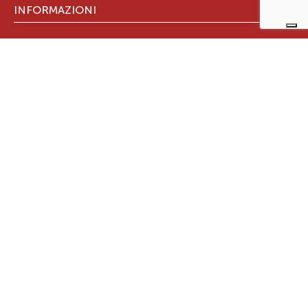
INFORMAZIONI
Trova rivenditore
Assistenza
Documenti tecnici
Certificazione Aria Pulita
GARANZIA PRODOTTO
Registra subito la garanzia
GRUPPO RAVELLI
Chi Siamo
Gruppo Ravelli
Design in Italy