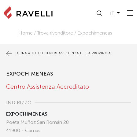
IT
Home
/
Trova rivenditore
/
Expochimeneas
TORNA A TUTTI I CENTRI ASSISTENZA DELLA PROVINCIA
EXPOCHIMENEAS
Centro Assistenza Accreditato
INDIRIZZO
EXPOCHIMENEAS
Poeta Muñoz San Román 28
41900 - Camas