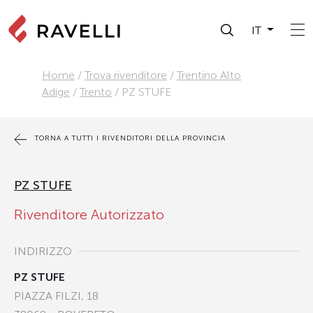
IT
Home
/
Trova rivenditore
/
Trentino Alto
Adige
/
Trento
/
PZ STUFE
TORNA A TUTTI I RIVENDITORI DELLA PROVINCIA
PZ STUFE
Rivenditore Autorizzato
INDIRIZZO
PZ STUFE
PIAZZA FILZI, 18