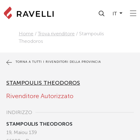
IT
Home
/
Trova rivenditore
/
Stampoulis
Theodoros
TORNA A TUTTI I RIVENDITORI DELLA PROVINCIA
STAMPOULIS THEODOROS
Rivenditore Autorizzato
INDIRIZZO
STAMPOULIS THEODOROS
19, Maiou 139