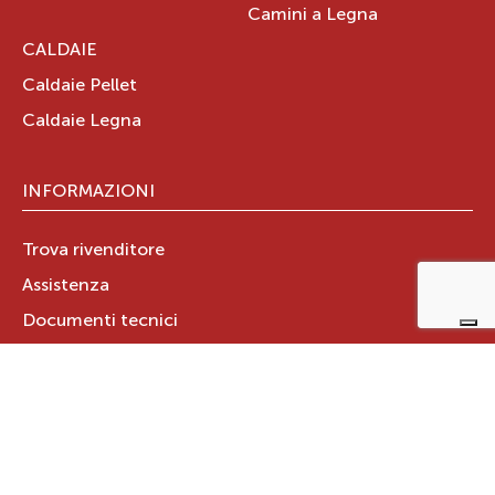
Camini a Legna
CALDAIE
Caldaie Pellet
Caldaie Legna
INFORMAZIONI
Trova rivenditore
Assistenza
Documenti tecnici
Certificazione Aria Pulita
GARANZIA PRODOTTO
Registra subito la garanzia