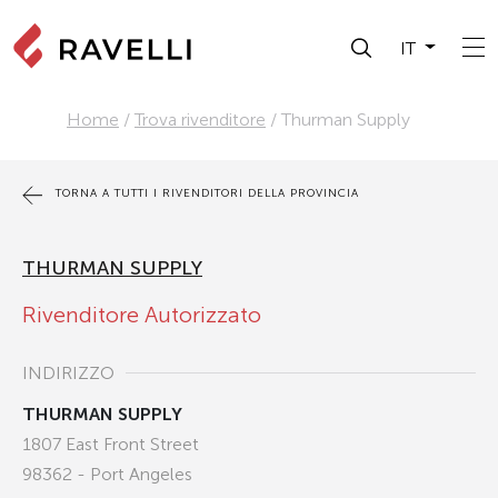
IT
Home
/
Trova rivenditore
/
Thurman Supply
TORNA A TUTTI I RIVENDITORI DELLA PROVINCIA
THURMAN SUPPLY
Rivenditore Autorizzato
INDIRIZZO
THURMAN SUPPLY
1807 East Front Street
98362 - Port Angeles