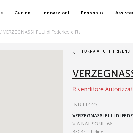
ie
Cucine
Innovazioni
Ecobonus
Assiste
/
VERZEGNASSI F.LLI di Federico e Fla
TORNA A TUTTI I RIVEND
VERZEGNASSI
Rivenditore Autorizza
INDIRIZZO
VERZEGNASSI F.LLI DI FED
VIA NATISONE, 66
33044 - Udine