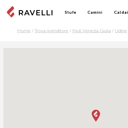
Stufe
Camini
Calda
Home
/
Trova rivenditore
/
Friuli Venezia Giulia
/
Udine