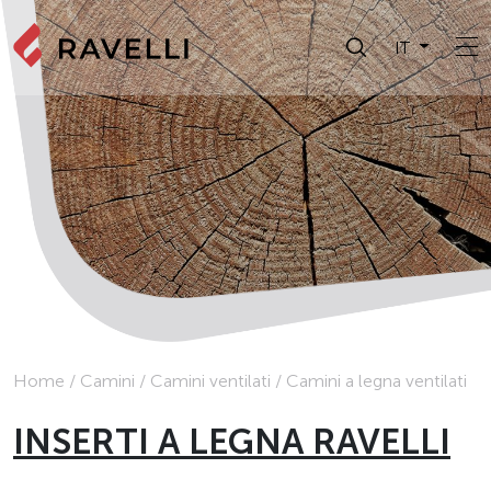
IT
Home
/
Camini
/
Camini ventilati
/
Camini a legna ventilati
INSERTI A LEGNA RAVELLI