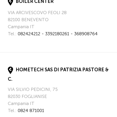
BOILER CENTER
VIA ARCIVESCOVO FEOLI 28
82100
BENEVENTO
Campania
IT
Tel.:
082424212 - 3392180261 - 368908764
HOMETECH SAS DI PATRIZIA PASTORE &
C.
VIA SILVIO PEDICINI, 75
82030
FOGLIANISE
Campania
IT
Tel.:
0824 871001