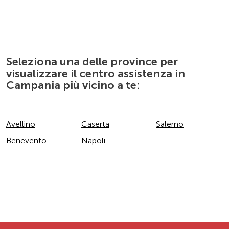
IDROSERVICE DI FELICE VIGLIOTTI
VIA ROMA 17
80030
CAMPOSANO
Campania
IT
Seleziona una delle province per
Tel.:
081 8264589
visualizzare il centro assistenza in
Campania più vicino a te:
Avellino
Caserta
Salerno
SAVI TECH DI SAVINELLI EMILIANO
Benevento
Napoli
VIA FORCHIA 31
81028
SANTA MARIA A VICO
Campania
IT
Tel.:
3343355768