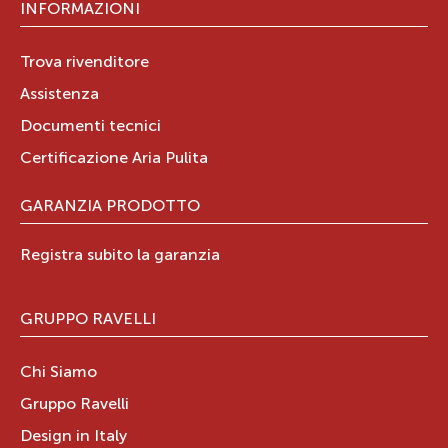
Campania
IT
INFORMAZIONI
Tel.:
823460813
Trova rivenditore
Assistenza
Documenti tecnici
Certificazione Aria Pulita
MV SERVICE SRL
GARANZIA PRODOTTO
Alessandro Manzoni n°105
84018
SCAFATI
Registra subito la garanzia
sa
IT
Tel.:
3392992684
GRUPPO RAVELLI
Chi Siamo
Gruppo Ravelli
C.A.T. SERVICE DI CAMPITIELLO
Design in Italy