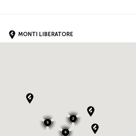
MONTI LIBERATORE
CONTRADA PIANO TAVERNA 33
83031
ARIANO IRPINO
CAMPANIA
IT
Tel.:
3898324212
BIANCARDI DOMENICO
2
5
VIA DEI CADUTI 8
6
83027
MUGNANO DEL CARDINALE