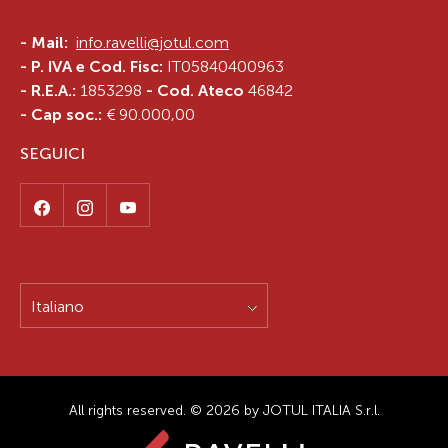
EMMEGI IMPIANTI DI RUSSO DOMENICO
-
Mail:
info.ravelli@jotul.com
- P. IVA e Cod. Fisc:
IT05840400963
VIA CAVALIERI DI VITTORIO V. 13
- R.E.A.:
1853298
- Cod. Ateco
46842
80020
FRATTAMINORE
- Cap soc.:
€ 90.000,00
Campania
IT
SEGUICI
Tel.:
3394882203
THERMOCAP
Italiano
VIA NOBEL 3
81031
AVERSA
Campania
IT
All rights reserved. © 2026 by JOTUL ITALIA S.r.l.