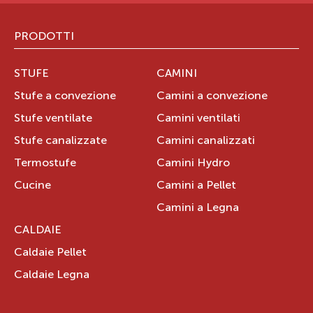
PRODOTTI
STUFE
CAMINI
DURA IMPIANTI TECNOLOGI
Stufe a convezione
Camini a convezione
VIA SCUDIERI 146
Stufe ventilate
Camini ventilati
80047
SAN GIUSEPPE VESUVIANO
Stufe canalizzate
Camini canalizzati
Campania
IT
Termostufe
Camini Hydro
Cucine
Camini a Pellet
Camini a Legna
CALDAIE
ADC IMPIANTI DI ANTONIO DI CAPRIO
Caldaie Pellet
Caldaie Legna
VIA SANTACROCE 79
81022
CASAGIOVE