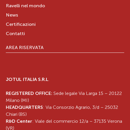
Ravelli nel mondo
VIA LARGO UMBERTO PADOVANO, 32
News
84010
CORBARA
Campania
IT
Certificazioni
Tel.:
081 930741
Contatti
AREA RISERVATA
J.M. IMPIANTI SRLS
JOTUL ITALIA S.R.L
.
VIA DEI GOTI, 380
84012
ANGRI
REGISTERED OFFICE:
Sede legale Via Larga 15 – 20122
Milano (MI)
Campania
IT
HEADQUARTERS
: Via Consorzio Agrario, 3/d – 25032
Chiari (BS)
R&D Center
: Viale del commercio 12/a – 37135 Verona
(VR)