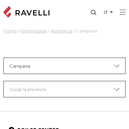
IT
Home
/
Informazioni
/
Assistenza
/
Campania
Campania
Scegli la provincia