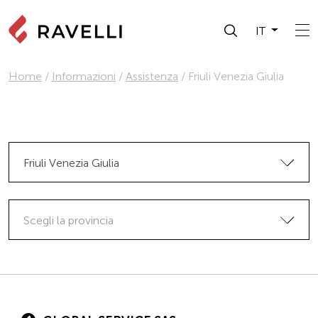
IT
Home
/
Informazioni
/
Assistenza
/
Friuli Venezia Giulia
Friuli Venezia Giulia
Scegli la provincia