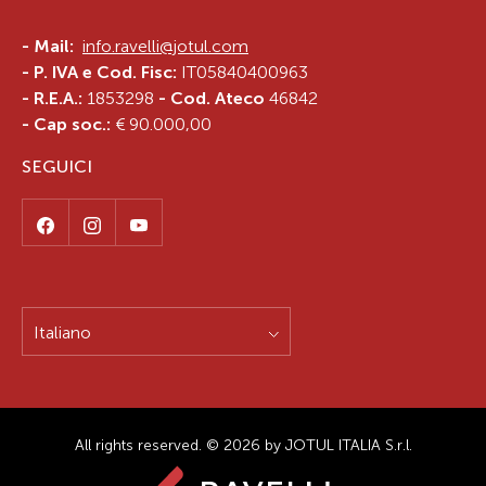
-
Mail:
info.ravelli@jotul.com
- P. IVA e Cod. Fisc:
IT05840400963
- R.E.A.:
1853298
- Cod. Ateco
46842
- Cap soc.:
€ 90.000,00
SEGUICI
Italiano
All rights reserved. © 2026 by JOTUL ITALIA S.r.l.