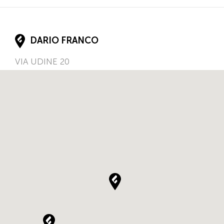
DARIO FRANCO
VIA UDINE 20
33050
BAGNARIA ARSA
Friuli Venezia Giulia
IT
Tel.:
3299434637
FERRACIN IGOR
VIA COL DI LANA, 18
31016
CORDIGNANO
Veneto
IT