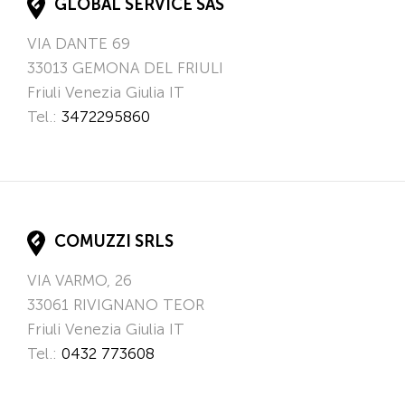
GLOBAL SERVICE SAS
VIA DANTE 69
33013
GEMONA DEL FRIULI
Friuli Venezia Giulia
IT
Tel.:
3472295860
COMUZZI SRLS
VIA VARMO, 26
33061
RIVIGNANO TEOR
Friuli Venezia Giulia
IT
Tel.:
0432 773608