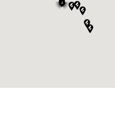
70028
SANNICANDRO DI BARI
2
Puglia
IT
Tel.:
080 632325
PULIKAMIN DI SANTORO VINCENZO
VIA BRINDISI 3 Z.ARTIGIANALE
72017
OSTUNI
Puglia
IT
Tel.:
0831335749