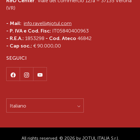
R&D Center
: Viale del commercio 12/a – 37135 Verona
(VR)
-
Mail:
info.ravelli@jotul.com
- P. IVA e Cod. Fisc:
IT05840400963
- R.E.A.:
1853298
- Cod. Ateco
46842
- Cap soc.:
€ 90.000,00
SEGUICI
Italiano
All rights reserved. © 2026 by JOTUL ITALIA S.r.l.