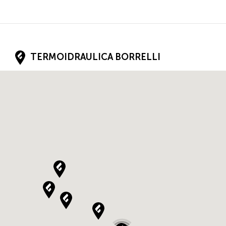
TERMOIDRAULICA BORRELLI
FRANCESCO
VIA GALILEO FERRARIS, 8
70010
CASAMASSINA
Puglia
IT
IDRO FIRE SRL UNIPERSONALE
via saccheti, 5