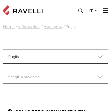
IT
Home
/
Informazioni
/
Assistenza
/
Puglia
Puglia
Scegli la provincia