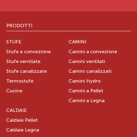
Puglia
IT
Tel.:
3494540997
PRODOTTI
STUFE
CAMINI
SILBA MATTEO
Stufe a convezione
Camini a convezione
Stufe ventilate
Camini ventilati
VIALE FERROVIA 20
Stufe canalizzate
Camini canalizzati
71045
ORTA NOVA
Puglia
IT
Termostufe
Camini Hydro
Tel.:
3394868791
Cucine
Camini a Pellet
Camini a Legna
CALDAIE
Caldaie Pellet
Caldaie Legna
ISOTHERMO