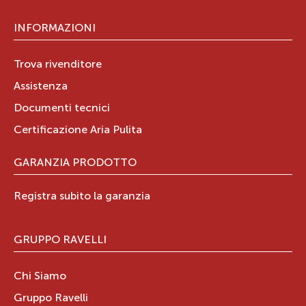
VIA DON MINZONI, 95
INFORMAZIONI
71036
LUCERA
Puglia
IT
Trova rivenditore
Tel.:
330867937
Assistenza
Documenti tecnici
Certificazione Aria Pulita
GARANZIA PRODOTTO
DELTASAT DI GRAVINA ANTONIO
VIA ANTONIO GRAMSCI 114
Registra subito la garanzia
71015
san nicandro garganico
Puglia
IT
GRUPPO RAVELLI
Tel.:
3289205165
Chi Siamo
Gruppo Ravelli