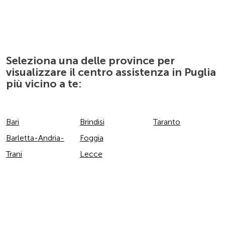
IDROTERMICA MESAGNESE DI CAVALLO
COSIMO
PIAZZA CRISCUOLO, 27
72023
MESAGNE
Seleziona una delle province per
Puglia
IT
visualizzare il centro assistenza in Puglia
Tel.:
3289582827
più vicino a te:
Bari
Brindisi
Taranto
Barletta-Andria-
Foggia
TERMIA DI TERRONE ILARIO
Trani
Lecce
Via Aldo Moro Statista, 37
70033
CORATO
Puglia
IT