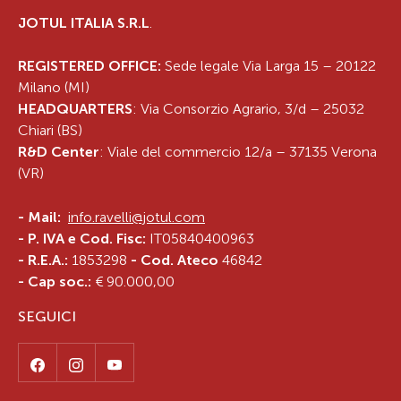
JOTUL ITALIA S.R.L
.
REGISTERED OFFICE:
Sede legale Via Larga 15 – 20122
Milano (MI)
HEADQUARTERS
: Via Consorzio Agrario, 3/d – 25032
Chiari (BS)
R&D Center
: Viale del commercio 12/a – 37135 Verona
(VR)
-
Mail:
info.ravelli@jotul.com
- P. IVA e Cod. Fisc:
IT05840400963
- R.E.A.:
1853298
- Cod. Ateco
46842
- Cap soc.:
€ 90.000,00
SEGUICI