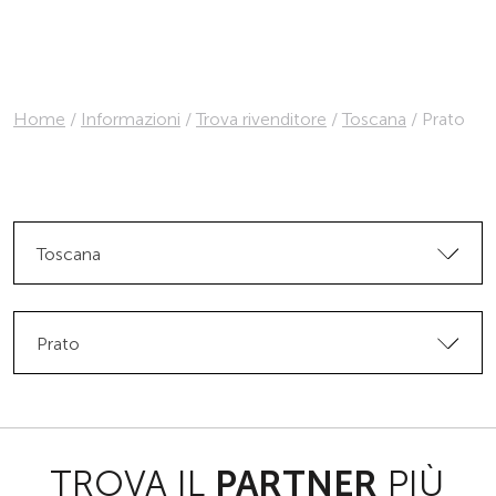
Home
/
Informazioni
/
Trova rivenditore
/
Toscana
/
Prato
Toscana
Prato
TROVA IL
PARTNER
PIÙ