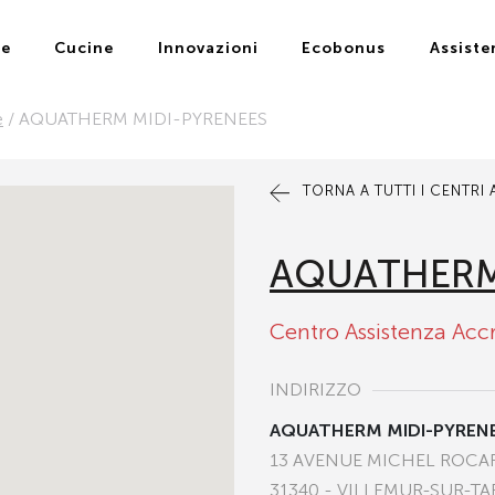
ie
Cucine
Innovazioni
Ecobonus
Assiste
e
/
AQUATHERM MIDI-PYRENEES
TORNA A TUTTI I CENTRI
AQUATHERM
Centro Assistenza Acc
INDIRIZZO
AQUATHERM MIDI-PYREN
13 AVENUE MICHEL ROCA
31340 - VILLEMUR-SUR-T