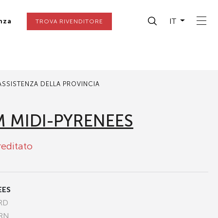
IT
nza
TROVA RIVENDITORE
 ASSISTENZA DELLA PROVINCIA
 MIDI-PYRENEES
reditato
EES
RD
ARN