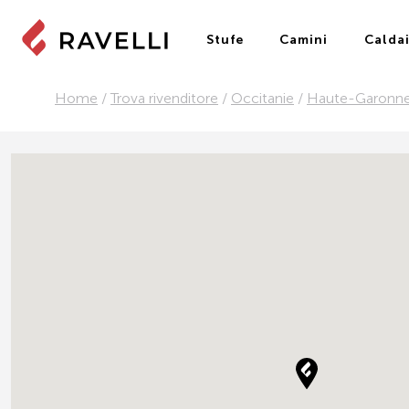
Stufe
Camini
Calda
Home
/
Trova rivenditore
/
Occitanie
/
Haute-Garonn