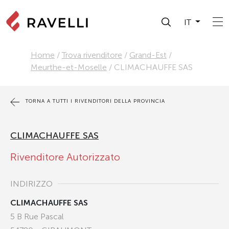
IT
Home
/
Trova rivenditore
/
Grand-Est
/
Meurthe-et-Moselle
/
CLIMACHAUFFE SAS
TORNA A TUTTI I RIVENDITORI DELLA PROVINCIA
CLIMACHAUFFE SAS
Rivenditore Autorizzato
INDIRIZZO
CLIMACHAUFFE SAS
5 B Rue Pascal