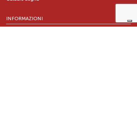
INFORMAZIONI
Trova rivenditore
Assistenza
Documenti tecnici
Certificazione Aria Pulita
GARANZIA PRODOTTO
Registra subito la garanzia
GRUPPO RAVELLI
Chi Siamo