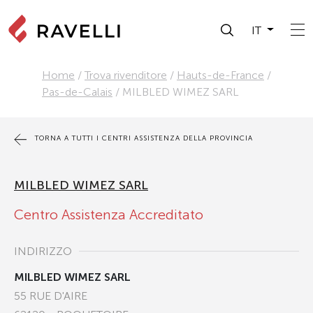
IT
Home
/
Trova rivenditore
/
Hauts-de-France
/
Pas-de-Calais
/
MILBLED WIMEZ SARL
TORNA A TUTTI I CENTRI ASSISTENZA DELLA PROVINCIA
MILBLED WIMEZ SARL
Centro Assistenza Accreditato
INDIRIZZO
MILBLED WIMEZ SARL
55 RUE D'AIRE