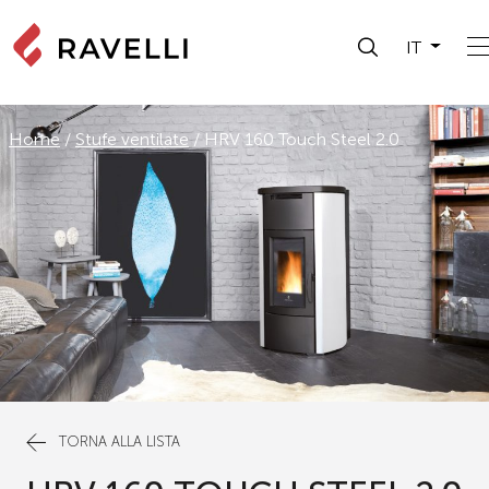
IT
Home
/
Stufe ventilate
/
HRV 160 Touch Steel 2.0
TORNA ALLA LISTA