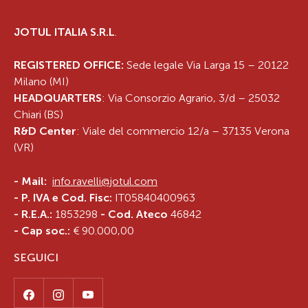
JOTUL ITALIA S.R.L
.
REGISTERED OFFICE:
Sede legale Via Larga 15 – 20122
Milano (MI)
HEADQUARTERS
: Via Consorzio Agrario, 3/d – 25032
Chiari (BS)
R&D Center
: Viale del commercio 12/a – 37135 Verona
(VR)
-
Mail:
info.ravelli@jotul.com
- P. IVA e Cod. Fisc:
IT05840400963
- R.E.A.:
1853298
- Cod. Ateco
46842
- Cap soc.:
€ 90.000,00
SEGUICI