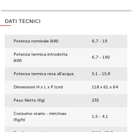
DATI TECNICI
Potenza nominale (kW)
6,7 - 19
Potenza termica introdotta
6,7 - 190
(kW)
Potenza termica resa all'acqua
5,1 - 15,8
Dimensioni H x L x P (cm)
118 x 61 x 64
Peso Netto (Kg)
235
Consumo orario - min/max
1,5 - 4,1
(Kg/h)