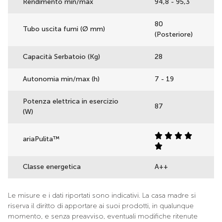
Rendimento min/max
94,8 - 95,3
80
Tubo uscita fumi (Ø mm)
(Posteriore)
Capacità Serbatoio (Kg)
28
Autonomia min/max (h)
7 - 19
Potenza elettrica in esercizio
87
(W)
ariaPulita™
Classe energetica
A++
Le misure e i dati riportati sono indicativi. La casa madre si
riserva il diritto di apportare ai suoi prodotti, in qualunque
momento, e senza preavviso, eventuali modifiche ritenute