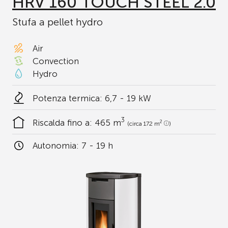
HRV 160 TOUCH STEEL 2.0
Stufa a pellet hydro
Air
Convection
Hydro
Potenza termica: 6,7 - 19 kW
3
Riscalda fino a:
465 m
2
(circa 172 m
)
Autonomia:
7 - 19 h