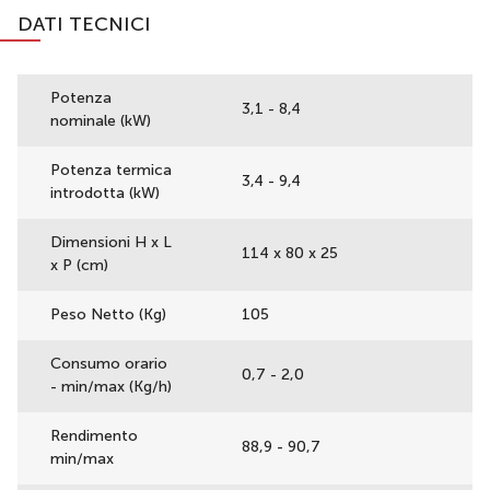
DATI TECNICI
Potenza
3,1 - 8,4
nominale (kW)
Potenza termica
3,4 - 9,4
introdotta (kW)
Dimensioni H x L
114 x 80 x 25
x P (cm)
Peso Netto (Kg)
105
Consumo orario
0,7 - 2,0
- min/max (Kg/h)
Rendimento
88,9 - 90,7
min/max