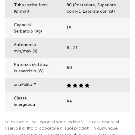
Tubo uscita fumi
80 (Posteriore, Superiore
(Ø mm)
con kit, Laterale con kit)
Capacità
15
Serbatoio (Kg)
Autonomia
8 - 21
min/max (h)
Potenza elettrica
60
in esercizio (W)
ariaPulita™
Classe
A+
energetica
Le misure e i dati riportati sono indicativi. La casa madre si
riserva il diritto di apportare ai suoi prodotti, in qualunque
momento, e senza preavviso, eventuali modifiche ritenute