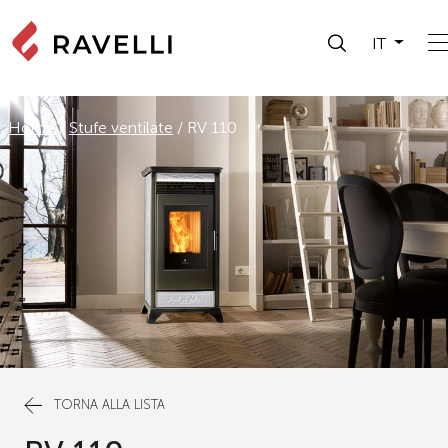
IT
Home
/
Stufe ventilate
/
RV 110
TORNA ALLA LISTA