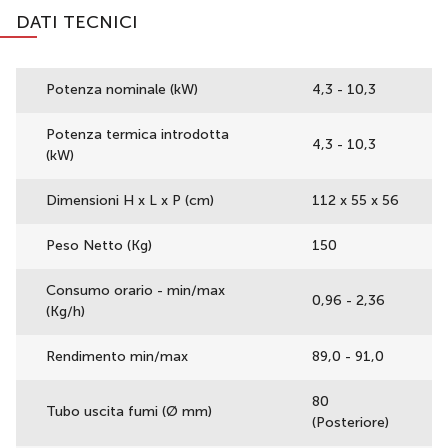
DATI TECNICI
Potenza nominale (kW)
4,3 - 10,3
Potenza termica introdotta
4,3 - 10,3
(kW)
Dimensioni H x L x P (cm)
112 x 55 x 56
Peso Netto (Kg)
150
Consumo orario - min/max
0,96 - 2,36
(Kg/h)
Rendimento min/max
89,0 - 91,0
80
Tubo uscita fumi (Ø mm)
(Posteriore)