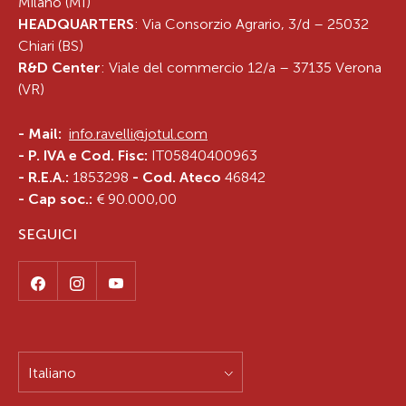
Milano (MI)
HEADQUARTERS
: Via Consorzio Agrario, 3/d – 25032
Chiari (BS)
R&D Center
: Viale del commercio 12/a – 37135 Verona
(VR)
-
Mail:
info.ravelli@jotul.com
- P. IVA e Cod. Fisc:
IT05840400963
- R.E.A.:
1853298
- Cod. Ateco
46842
- Cap soc.:
€ 90.000,00
SEGUICI
Italiano