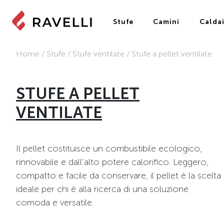
Stufe
Camini
Calda
Home
/
Stufe
/
Stufe ventilate
/
Stufe a pellet ventilate
STUFE A PELLET
VENTILATE
Il pellet costituisce un combustibile ecologico,
rinnovabile e dall’alto potere calorifico. Leggero,
compatto e facile da conservare, il pellet è la scelta
ideale per chi è alla ricerca di una soluzione
comoda e versatile.