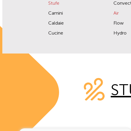
Stufe
Convect
Camini
Air
Caldaie
Flow
Cucine
Hydro
ST