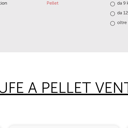
ion
Pellet
da 9 
da 1
oltre
UFE A PELLET VEN