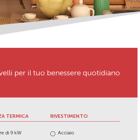
velli per il tuo benessere quotidiano
A TERMICA
RIVESTIMENTO
re di 9 kW
Acciaio